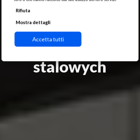
Zastosowania dźwigowe
Rifiuta
Magnesy do
Mostra dettagli
podnoszenia
Accetta tutti
kręgów
stalowych