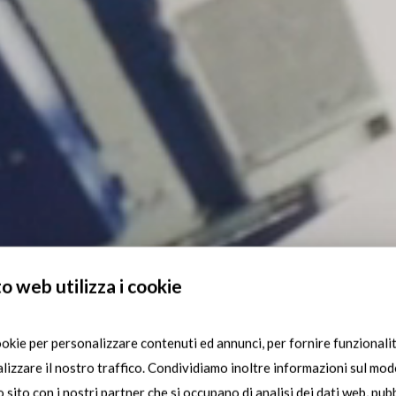
o web utilizza i cookie
ookie per personalizzare contenuti ed annunci, per fornire funzionalit
lizzare il nostro traffico. Condividiamo inoltre informazioni sul modo
ro sito con i nostri partner che si occupano di analisi dei dati web, pubb