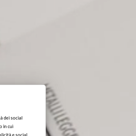
à dei social
 in cui
licità e social