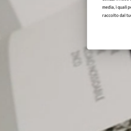
media, i quali 
raccolto dal tuo