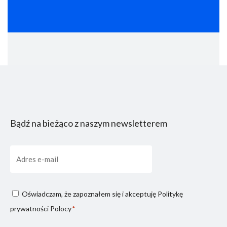
Bądź na bieżąco z naszym newsletterem
E-
mail
Consenso
Oświadczam, że zapoznałem się i akceptuję
Politykę
privacy
prywatności Polocy
*
*