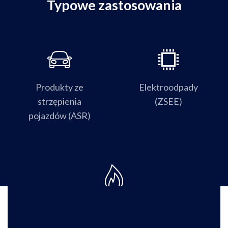
Typowe zastosowania
Produkty ze
Elektroodpady
strzępienia
(ZSEE)
pojazdów (ASR)
Popiół/żużel ze spalarni odpadów komunalnych (IBA)