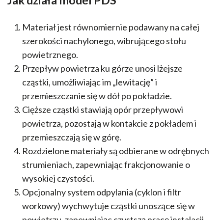
Jak działa model PDS
Materiał jest równomiernie podawany na całej
szerokości nachylonego, wibrującego stołu
powietrznego.
Przepływ powietrza ku górze unosi lżejsze
cząstki, umożliwiając im „lewitację” i
przemieszczanie się w dół po pokładzie.
Cięższe cząstki stawiają opór przepływowi
powietrza, pozostają w kontakcie z pokładem i
przemieszczają się w górę.
Rozdzielone materiały są odbierane w odrębnych
strumieniach, zapewniając frakcjonowanie o
wysokiej czystości.
Opcjonalny system odpylania (cyklon i filtr
workowy) wychwytuje cząstki unoszące się w
powietrzu, zapewniając czystszą pracę instalacji.