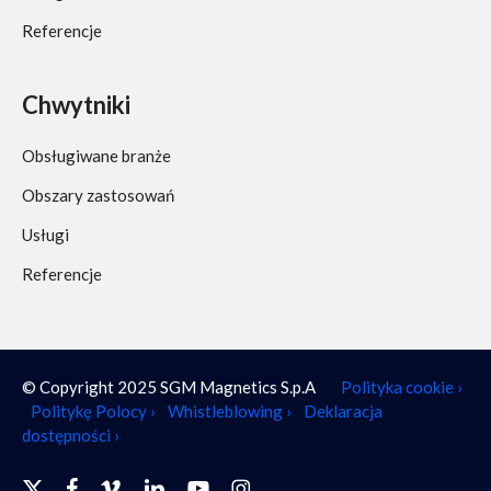
Referencje
Chwytniki
Obsługiwane branże
Obszary zastosowań
Usługi
Referencje
© Copyright 2025 SGM Magnetics S.p.A
Polityka cookie ›
Politykę Polocy ›
Whistleblowing ›
Deklaracja
dostępności ›
x-
facebook
vimeo
linkedin
youtube
instagram