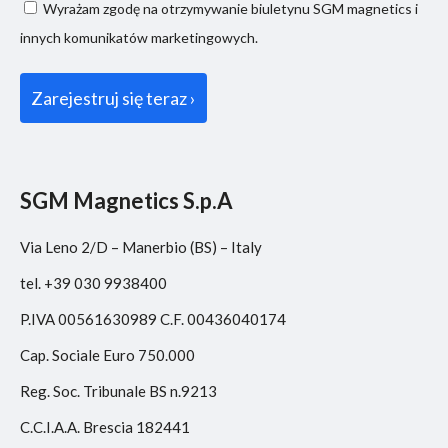
Consenso
Wyrażam zgodę na otrzymywanie biuletynu SGM magnetics i
marketing
innych komunikatów marketingowych.
SGM Magnetics S.p.A
Via Leno 2/D – Manerbio (BS) – Italy
tel. +39 030 9938400
P.IVA 00561630989 C.F. 00436040174
Cap. Sociale Euro 750.000
Reg. Soc. Tribunale BS n.9213
C.C.I.A.A. Brescia 182441