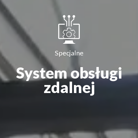
Specjalne
System obsługi
zdalnej