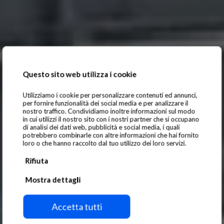
Questo sito web utilizza i cookie
Utilizziamo i cookie per personalizzare contenuti ed annunci,
per fornire funzionalità dei social media e per analizzare il
nostro traffico. Condividiamo inoltre informazioni sul modo
in cui utilizzi il nostro sito con i nostri partner che si occupano
di analisi dei dati web, pubblicità e social media, i quali
potrebbero combinarle con altre informazioni che hai fornito
loro o che hanno raccolto dal tuo utilizzo dei loro servizi.
Zastosowania dźwigowe
Rifiuta
Mostra dettagli
Magnesy do
podnoszenia
Accetta tutti