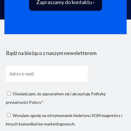
Zapraszamy do kontaktu ›
Bądź na bieżąco z naszym newsletterem
E-
mail
Consenso
Oświadczam, że zapoznałem się i akceptuję
Politykę
privacy
prywatności Polocy
*
*
Consenso
Wyrażam zgodę na otrzymywanie biuletynu SGM magnetics i
marketing
innych komunikatów marketingowych.