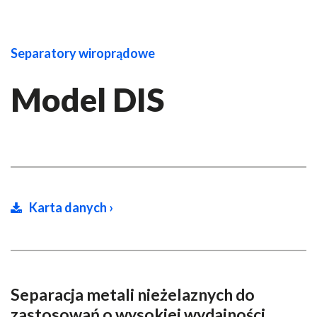
Separatory wiroprądowe
Model DIS
Karta danych ›
Separacja metali nieżelaznych do
zastosowań o wysokiej wydajności