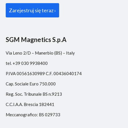
SGM Magnetics S.p.A
Via Leno 2/D – Manerbio (BS) – Italy
tel. +39 030 9938400
P.IVA 00561630989 C.F. 00436040174
Cap. Sociale Euro 750.000
Reg. Soc. Tribunale BS n.9213
C.C.I.A.A. Brescia 182441
Meccanografico: BS 029733