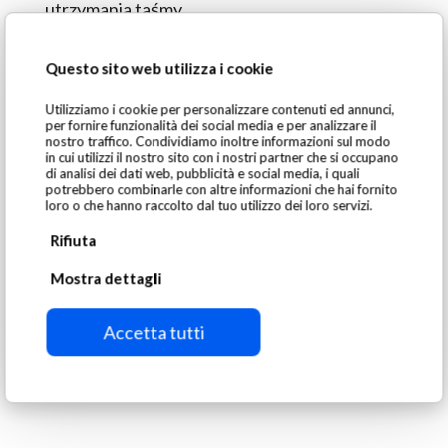
utrzymania taśmy
Płaszcz ceramiczny lub bęben z włókna szklanego
w celu wydłużenia żywotności urządzenia
Questo sito web utilizza i cookie
System czyszczenia taśmy „air knife” dla poprawy
Utilizziamo i cookie per personalizzare contenuti ed annunci,
przepływu materiału
per fornire funzionalità dei social media e per analizzare il
nostro traffico. Condividiamo inoltre informazioni sul modo
Podajnik wibracyjny dla równomiernego
in cui utilizzi il nostro sito con i nostri partner che si occupano
di analisi dei dati web, pubblicità e social media, i quali
rozprowadzania materiału
potrebbero combinarle con altre informazioni che hai fornito
Integracja magnesu nadtaśmowego DNP do
loro o che hanno raccolto dal tuo utilizzo dei loro servizi.
wstępnego usuwania metali żelaznych
Rifiuta
Mostra dettagli
Accetta tutti