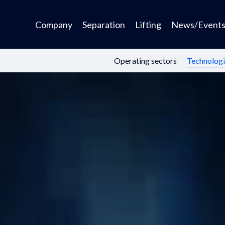
Company
Separation
Lifting
News/Event
Operating sectors
Technologi