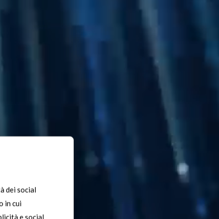
à dei social
es
 in cui
licità e social