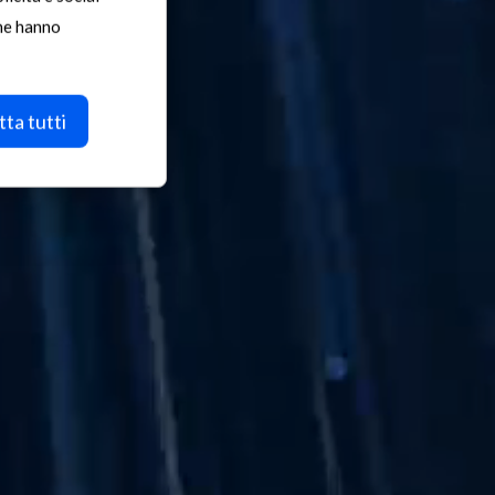
che hanno
 of
sed
ta tutti
imum