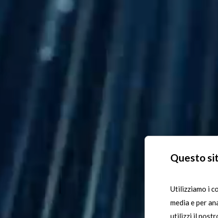
Questo sit
Utilizziamo i c
O
media e per ana
utilizzi il nost