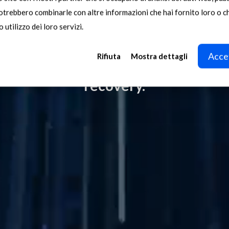
potrebbero combinarle con altre informazioni che hai fornito loro o 
 utilizzo dei loro servizi.
e world’s most comprehensive range
gnetic, eddy current, and sensor-ba
Accet
Rifiuta
Mostra dettagli
ting systems, engineered for max
recovery.