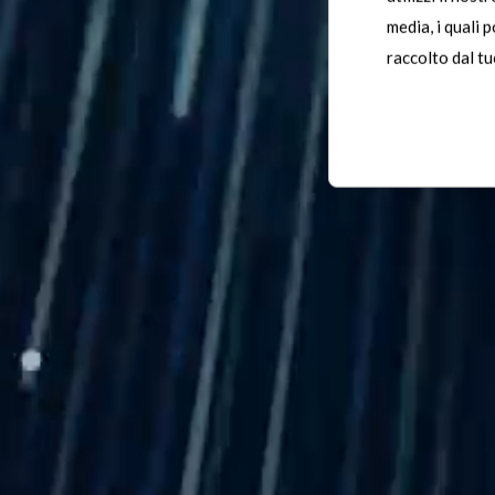
media, i quali 
raccolto dal tuo
Th
ma
sor