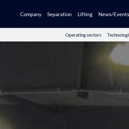
Company
Separation
Lifting
News/Event
Operating sectors
Technologi