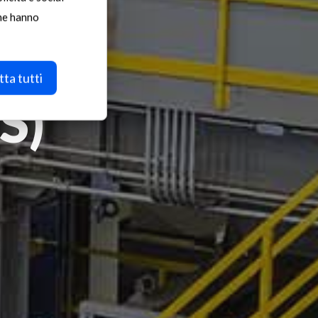
che hanno
t
ta tutti
S)