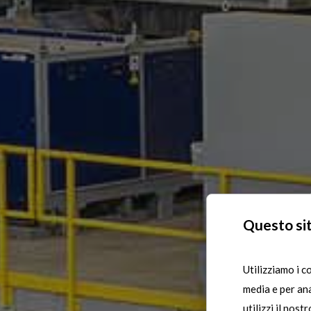
Questo sit
Utilizziamo i c
media e per ana
utilizzi il nost