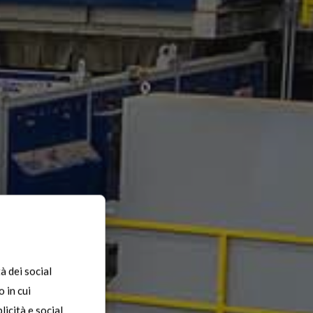
à dei social
 in cui
licità e social