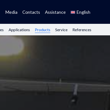
s
Media
Contacts
Assistance
English
es
Applications
Products
Service
References