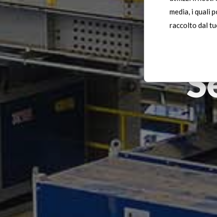
media, i quali 
raccolto dal tuo
S