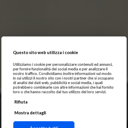
Questo sito web utilizza i cookie
Utilizziamo i cookie per personalizzare contenuti ed annunci,
per fornire funzionalità dei social media e per analizzare il
nostro traffico. Condividiamo inoltre informazioni sul modo
in cui utilizzi il nostro sito con i nostri partner che si occupano
di analisi dei dati web, pubblicità e social media, i quali
potrebbero combinarle con altre informazioni che hai fornito
loro o che hanno raccolto dal tuo utilizzo dei loro servizi.
Rifiuta
Lifting Applications
Mostra dettagli
Billets, Beam
Accetta tutti