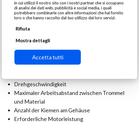
in cui utilizzi il nostro sito con i nostri partner che si occupano
di analisi dei dati web, pubblicità e social media, i quali
potrebbero combinarle con altre informazioni che hai fornito
SGM Magnetics produziert 10 verschiedene Modelle
loro o che hanno raccolto dal tuo utilizzo dei loro servizi.
basierend auf:
Rifiuta
Größe
Mostra dettagli
Durchmesser von Magneten und
Accetta tutti
Seitenflanschen
Magnetgewicht
Magnetische Kraft
Drehgeschwindigkeit
Maximaler Arbeitsabstand zwischen Trommel
und Material
Anzahl der Kiemen am Gehäuse
Erforderliche Motorleistung