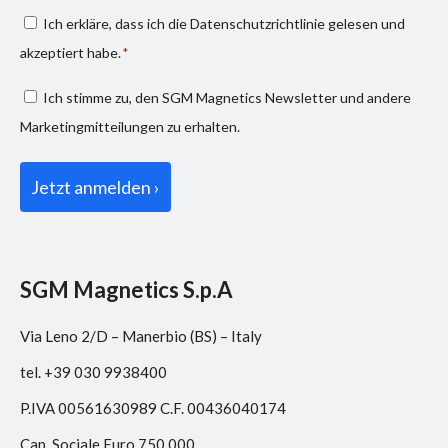
Consenso
Ich erkläre, dass ich die
Datenschutzrichtlinie
gelesen und
privacy
akzeptiert habe.
*
*
Consenso
Ich stimme zu, den SGM Magnetics Newsletter und andere
marketing
Marketingmitteilungen zu erhalten.
SGM Magnetics S.p.A
Via Leno 2/D – Manerbio (BS) – Italy
tel. +39 030 9938400
P.IVA 00561630989 C.F. 00436040174
Cap. Sociale Euro 750.000