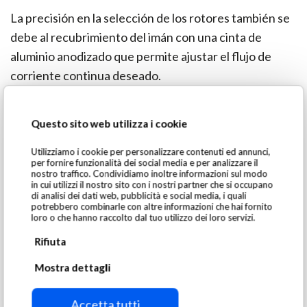
La precisión en la selección de los rotores también se
debe al recubrimiento del imán con una cinta de
aluminio anodizado que permite ajustar el flujo de
corriente continua deseado.
La robustez del modelo PDM está garantizada por las
Questo sito web utilizza i cookie
dimensiones precisas de todos sus componentes
mecánicos, que permiten un acoplamiento perfecto
Utilizziamo i cookie per personalizzare contenuti ed annunci,
per fornire funzionalità dei social media e per analizzare il
entre ellos.
nostro traffico. Condividiamo inoltre informazioni sul modo
in cui utilizzi il nostro sito con i nostri partner che si occupano
di analisi dei dati web, pubblicità e social media, i quali
El eje principal está constituido por un único bloque
potrebbero combinarle con altre informazioni che hai fornito
loro o che hanno raccolto dal tuo utilizzo dei loro servizi.
sin juntas.
Rifiuta
La carcasa externa está fabricada con una doble capa
Mostra dettagli
de acero al manganeso, cuya capa exterior puede
sustituirse en caso de desgaste.
Accetta tutti