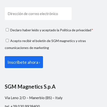
Email
Consenso
Declaro haber leído y aceptado la
Política de privacidad
*
privacy
Consenso
Acepto recibir el boletín de SGM magnetics y otras
*
marketing
comunicaciones de marketing
SGM Magnetics S.p.A
Via Leno 2/D – Manerbio (BS) – Italy
tel. +39 030 9938400