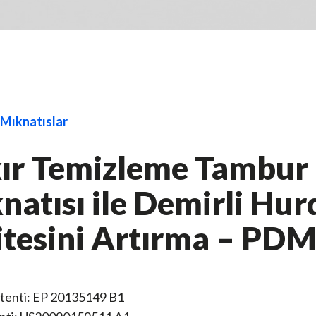
 Mıknatıslar
ır Temizleme Tambur
natısı ile Demirli Hur
itesini Artırma – PD
tenti: EP 20135149 B1