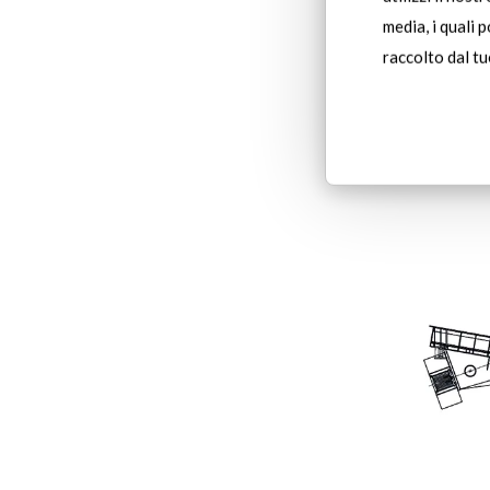
Kı
media, i quali 
Po
raccolto dal tuo
Bakır 
%0,2’n
edilir.