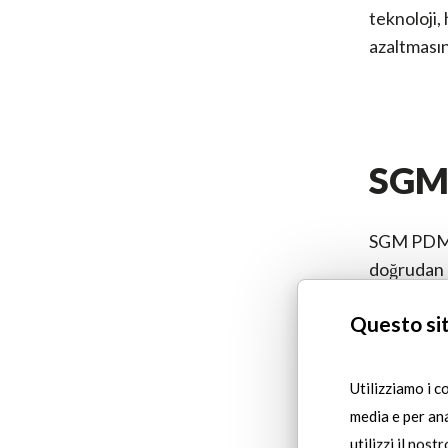
teknoloji,
azaltmasını
SGM 
SGM PDM m
doğrudan a
sargı ile 
Questo sit
maksimum d
Başlan
Utilizziamo i c
rotorl
media e per ana
Manyet
utilizzi il nost