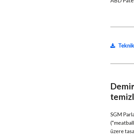
ABD Pate
Teknik
Demirl
temiz
SGM Parlat
(“meatball
üzere tasa