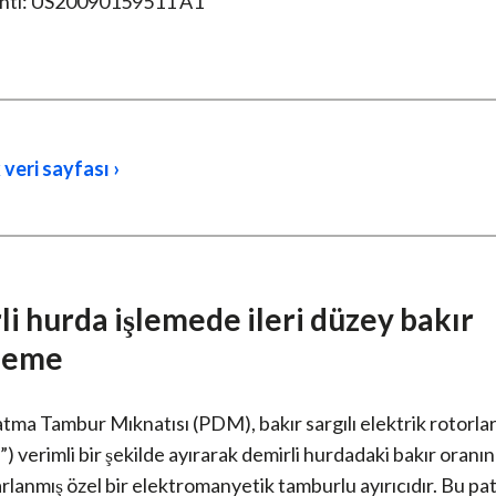
nti: US20090159511 A1
 veri sayfası ›
i hurda işlemede ileri düzey bakır
leme
ma Tambur Mıknatısı (PDM), bakır sargılı elektrik rotorlar
”) verimli bir şekilde ayırarak demirli hurdadaki bakır oranı
rlanmış özel bir elektromanyetik tamburlu ayırıcıdır. Bu pat