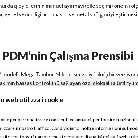
 hurda işleyicilerinin manuel ayırmayı (elle seçimi) önemli ö
, genel verimliliği artırmasını ve metal saflığını iyileştirmesi
PDM’nin Çalışma Prensibi
odeli, Mega Tambur Mıknatısın geliştirilmiş bir versiyon
kımın hassas kontrolünü sağlayan özel eloksallı alüminyum
donatılmıştır. Bu sayede, demirli hurdadaki elektrik rotorları
o web utilizza i cookie
oğrulukla ayrılması sağlanır.
gıç malzeme akışı: “Meatball” olarak adlandırılan bakır sargı
ookie per personalizzare contenuti ed annunci, per fornire funzionalit
arı içeren karışık demirli hurda sisteme girer.
lizzare il nostro traffico. Condividiamo inoltre informazioni sul modo
ik ayırma: PDM, demirli akışı iki ayrı kanala ayırır:
ro sito con i nostri partner che si occupano di analisi dei dati web, pubb