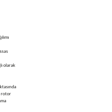
ılımı
assas
lı olarak
oktasında
 rotor
lama