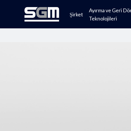
Skip
Ayırma ve Geri D
to
Şirket
Teknolojileri
main
content