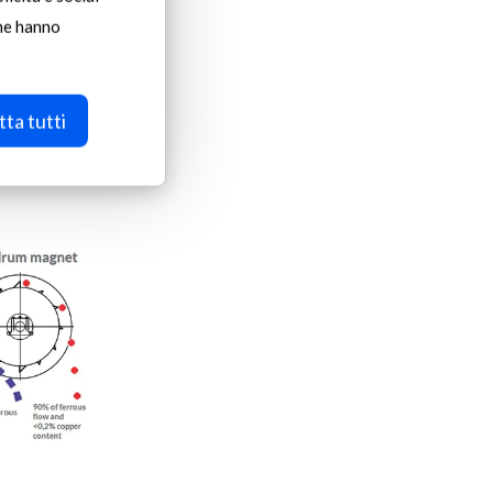
rır.
che hanno
aza indirir.
 civarında)
tı elde
ta tutti