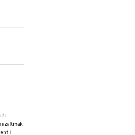
ını
nı azaltmak
entli