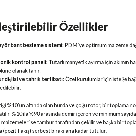
eştirilebilir Özellikler
yör bant besleme sistemi
: PDM’ye optimum malzeme dağ
.
onik kontrol paneli
: Tutarlı manyetik ayırma için akımın h
lüne olanak tanır.
 dişlisi ve tahrik tertibatı
: Özel kurulumlar için isteğe bağ
dilebilir.
iği %10’un altında olan hurda ve çoğu rotor, bir toplama n
) atılır. %10 ila %90 arasında demir içeren ve minimum sayıda
 malzemeler ise tambur tarafından çekilir ve başka bir top
 (pozitif akış) serbest bırakılana kadar tutulur.