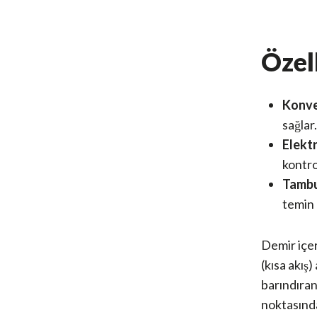
Özell
Konve
sağlar
Elektr
kontro
Tambur
temin e
Demir içer
(kısa akış
barındıran
noktasında