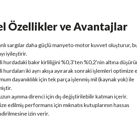
l Özellikler ve Avantajlar
lı sargılar daha güçlü manyeto-motor kuvvet oluşturur, b
ı iyileştirir.
i hurdadaki bakır kirliliğini %0,3’ten %0,2’nin altına düşürü
i hurdaları iki ayrı akışa ayırarak sonraki işlemleri optimize 
um dayanıklılık için tek parça işlenmiş mil (kaynak yok) ile
iştir.
zun aşınma direnci için dış değiştirilebilir katman içerir.
ze edilmiş performans için mıknatıs kutuplarının hassas
dirilmesine izin verir.