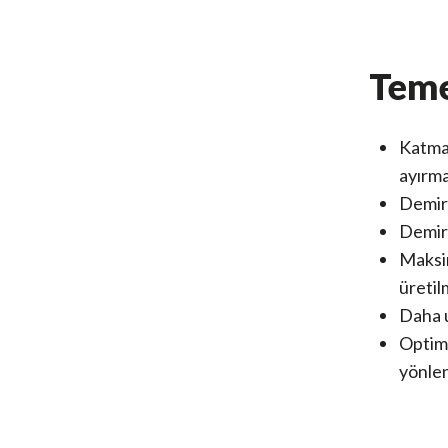
Teme
Katman
ayırmay
Demirl
Demirl
Maksim
üretilm
Daha u
Optimi
yönlen