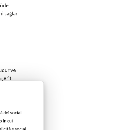
lçüde
ni sağlar.
udur ve
 şerit
nın
lı elektrik
à dei social
 in cui
licità e social