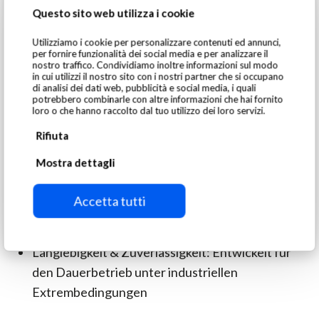
die Qualität durch Reduzierung von Zink-, Kupfer-
Questo sito web utilizza i cookie
und Eisenverunreinigungen – für maximalen
Utilizziamo i cookie per personalizzare contenuti ed annunci,
Schrottwert
per fornire funzionalità dei social media e per analizzare il
nostro traffico. Condividiamo inoltre informazioni sul modo
in cui utilizzi il nostro sito con i nostri partner che si occupano
Warum das SGM XRT-Modell wählen?
di analisi dei dati web, pubblicità e social media, i quali
potrebbero combinarle con altre informazioni che hai fornito
loro o che hanno raccolto dal tuo utilizzo dei loro servizi.
Branchenführende Sortiergenauigkeit: Liefert
hochreine Materialströme mit minimalen
Rifiuta
Verunreinigungen
Mostra dettagli
Optimierte Rückgewinnungsraten: Maximiert die
Metallausbeute aus komplexen Abfallströmen
Accetta tutti
Verarbeitung großer Mengen: Ausgelegt für
Recyclinganlagen mit hohem Durchsatz
Langlebigkeit & Zuverlässigkeit: Entwickelt für
den Dauerbetrieb unter industriellen
Extrembedingungen