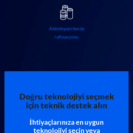
Alüminyum hurda
rafinasyonu
Doğru teknolojiyi seçmek
için teknik destek alın
İhtiyaçlarınıza en uygun
teknolojiyi seçin veya