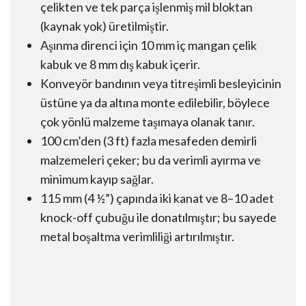
çelikten ve tek parça işlenmiş mil bloktan
(kaynak yok) üretilmiştir.
Aşınma direnci için 10 mm iç mangan çelik
kabuk ve 8 mm dış kabuk içerir.
Konveyör bandının veya titreşimli besleyicinin
üstüne ya da altına monte edilebilir, böylece
çok yönlü malzeme taşımaya olanak tanır.
100 cm’den (3 ft) fazla mesafeden demirli
malzemeleri çeker; bu da verimli ayırma ve
minimum kayıp sağlar.
115 mm (4 ½”) çapında iki kanat ve 8–10 adet
knock-off çubuğu ile donatılmıştır; bu sayede
metal boşaltma verimliliği artırılmıştır.