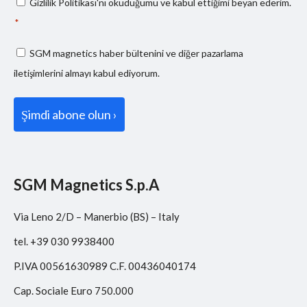
Consenso
Gizlilik Politikası
'nı okuduğumu ve kabul ettiğimi beyan ederim.
privacy
*
*
Consenso
SGM magnetics haber bültenini ve diğer pazarlama
marketing
iletişimlerini almayı kabul ediyorum.
SGM Magnetics S.p.A
Via Leno 2/D – Manerbio (BS) – Italy
tel. +39 030 9938400
P.IVA 00561630989 C.F. 00436040174
Cap. Sociale Euro 750.000