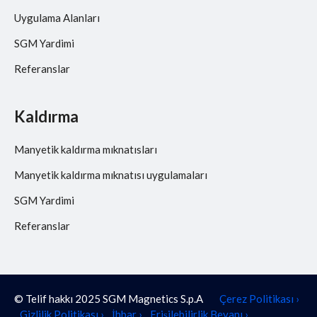
Uygulama Alanları
SGM Yardimi
Referanslar
Kaldırma
Manyetik kaldırma mıknatısları
Manyetik kaldırma mıknatısı uygulamaları
SGM Yardimi
Referanslar
© Telif hakkı 2025 SGM Magnetics S.p.A
Çerez Politikası ›
Gizlilik Politikası ›
İhbar ›
Erişilebilirlik Beyanı ›