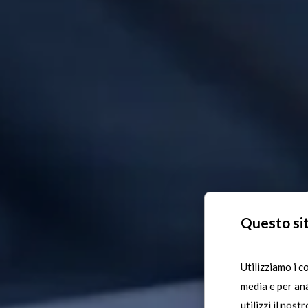
Questo sit
Utilizziamo i c
media e per ana
utilizzi il nost