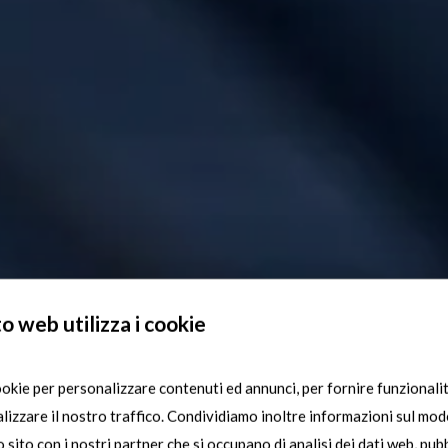
o web utilizza i cookie
ookie per personalizzare contenuti ed annunci, per fornire funzionalit
lizzare il nostro traffico. Condividiamo inoltre informazioni sul modo
ro sito con i nostri partner che si occupano di analisi dei dati web, pubb