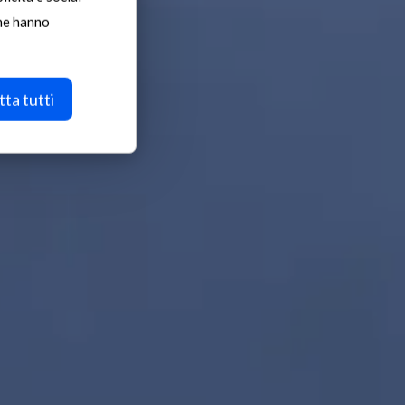
che hanno
ım
ta tutti