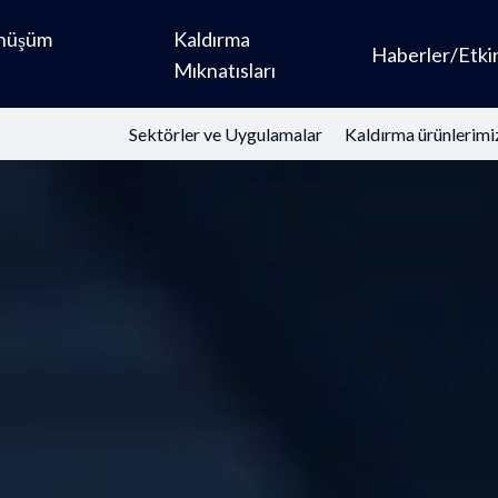
önüşüm
Kaldırma
Haberler/Etkin
Mıknatısları
Sektörler ve Uygulamalar
Kaldırma ürünlerimi