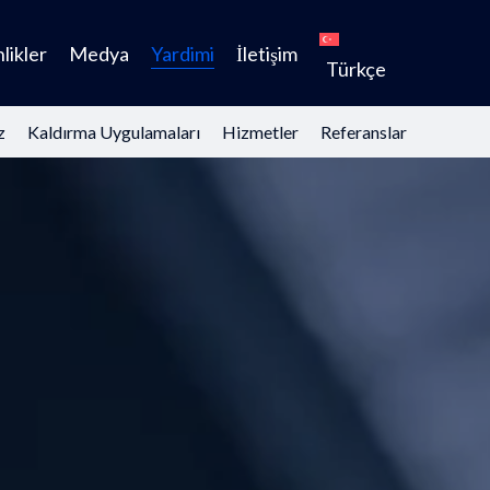
likler
Medya
Yardimi
İletişim
Türkçe
z
Kaldırma Uygulamaları
Hizmetler
Referanslar