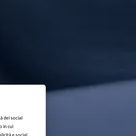
à dei social
 in cui
licità e social