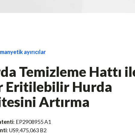
manyetik ayırıcılar
da Temizleme Hattı il
 Eritilebilir Hurda
itesini Artırma
atenti
: EP2908955 A1
nti
: US9,475,063 B2