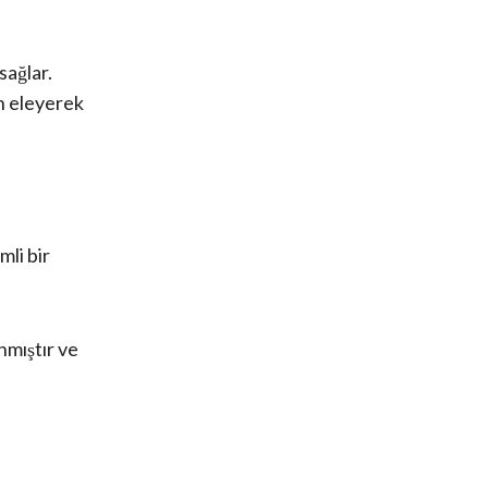
sağlar.
en eleyerek
mli bir
nmıştır ve