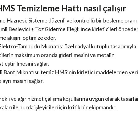
MS Temizleme Hattı nasıl çalışır
e Haznesi: Sisteme düzenli ve kontrollü bir besleme oranı 
imli Besleyici + Toz Giderme Eleği: ince kirleticileri önced
e akışını optimize eder.
ektro-Tamburlu Mıknatıs: özel radyal kutuplu tasarımıyla
icilerin maksimum oranda giderilmesini ve metalin
tleştirilmesini sağlar.
i Bant Mıknatısı: temiz HMS’nin kirletici maddelerden veri
e ayrılmasını sağlar.
rekli ve ağır hizmet çalışma koşullarına uygun olarak tasarla
kaları ile hurda işleyicileri için kritik bir ekipmandır.