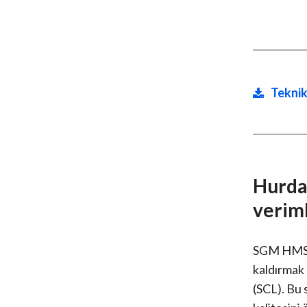
Teknik
Hurda 
veriml
SGM HMS mo
kaldırmak 
(SCL). Bu 