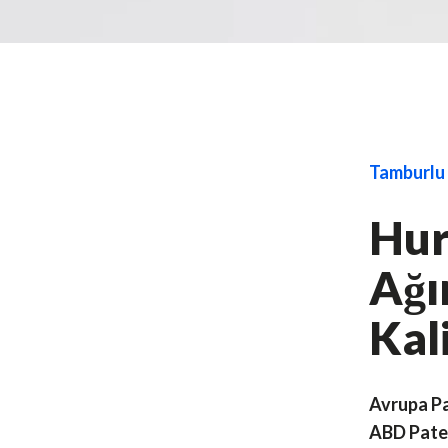
Tamburlu 
Hur
Ağır
Kal
Avrupa P
ABD Pate