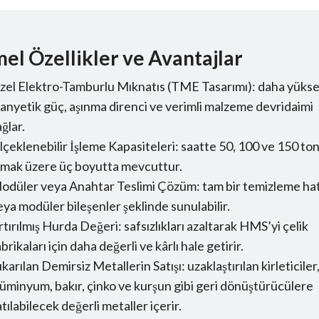
el Özellikler ve Avantajlar
zel Elektro-Tamburlu Mıknatıs (TME Tasarımı): daha yüks
anyetik güç, aşınma direnci ve verimli malzeme devridaimi
ağlar.
lçeklenebilir İşleme Kapasiteleri: saatte 50, 100 ve 150 to
lmak üzere üç boyutta mevcuttur.
odüler veya Anahtar Teslimi Çözüm: tam bir temizleme hat
eya modüler bileşenler şeklinde sunulabilir.
rtırılmış Hurda Değeri: safsızlıkları azaltarak HMS’yi çelik
abrikaları için daha değerli ve kârlı hale getirir.
ıkarılan Demirsiz Metallerin Satışı: uzaklaştırılan kirleticiler
lüminyum, bakır, çinko ve kurşun gibi geri dönüştürücülere
atılabilecek değerli metaller içerir.