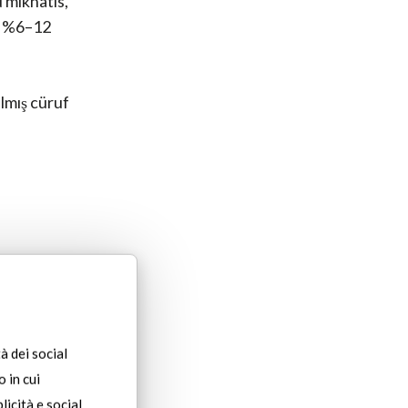
u mıknatıs,
nı %6–12
ılmış cüruf
u şekilde
à dei social
na enerji
 in cui
licità e social