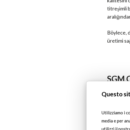
kalitesini
titreşimli
aralığında
Böylece, d
üretimi sa
SGM 
Questo sit
HMS hurdas
olumsuz et
Utilizziamo i c
Fırın 
media e per ana
tüketim
utilizzi il nost