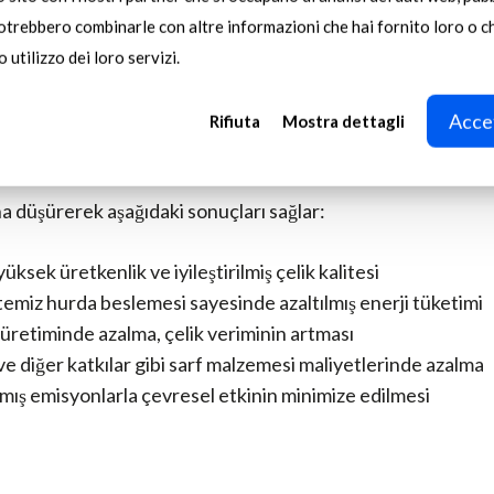
 oluşumu:
fazla safsızlıklar, cüruf miktarını artırarak çeliğin
potrebbero combinarle con altre informazioni che hai fornito loro o 
nı ve verimliliğini düşürür.
 utilizzo dei loro servizi.
tüketimi:
kirleticiler, daha fazla kireç gereksinimine yol aça
e maliyetlerini artırır.SGM’nin HMS için Hurda Temizleme 
Accet
Rifiuta
Mostra dettagli
kirletici oranını
na düşürerek aşağıdaki sonuçları sağlar:
üksek üretkenlik ve iyileştirilmiş çelik kalitesi
emiz hurda beslemesi sayesinde azaltılmış enerji tüketimi
üretiminde azalma, çelik veriminin artması
ve diğer katkılar gibi sarf malzemesi maliyetlerinde azalma
lmış emisyonlarla çevresel etkinin minimize edilmesi