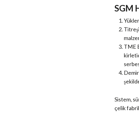
SGM H
Yüklem
Titreş
malzem
TME El
kirlet
serbes
Demirl
şekild
Sistem, sü
çelik fabri