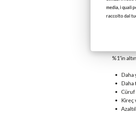
Cüruf
media, i quali 
saflığı
raccolto dal tuo
Kireç 
işletm
(SCL), 
%1’in altı
Daha y
Daha t
Cüruf 
Kireç 
Azaltı