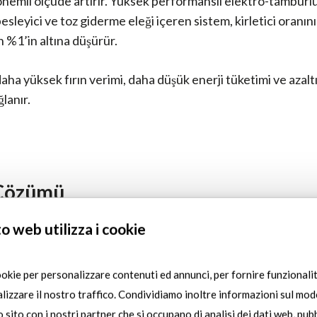
 önemli ölçüde artırır. Yüksek performanslı elektro-tamburl
 besleyici ve toz giderme eleği içeren sistem, kirletici oranı
n %1’in altına düşürür.
aha yüksek fırın verimi, daha düşük enerji tüketimi ve azalt
ğlanır.
Çözümü
o web utilizza i cookie
ı genellikle %6–12 oranında kirletici içerir ve bu durum ş
kilere yol açar:
ookie per personalizzare contenuti ed annunci, per fornire funzionalit
verimi ve enerji maliyetleri:
yüksek kirlilik, üretilen ton başı
lizzare il nostro traffico. Condividiamo inoltre informazioni sul modo
ini artırır.
ro sito con i nostri partner che si occupano di analisi dei dati web, pubb