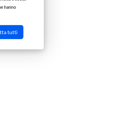
 genel
che hanno
r ve
Hattı
ta tutti