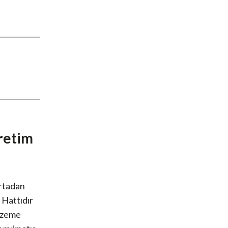
üretim
ortadan
 Hattıdır
alzeme