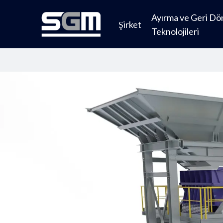
Skip
Ayırma ve Geri D
to
Şirket
Teknolojileri
main
content