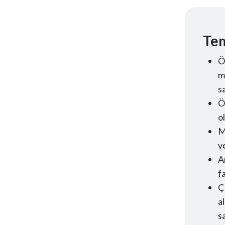
Tem
Ö
m
s
Ö
o
M
v
A
f
Ç
a
s