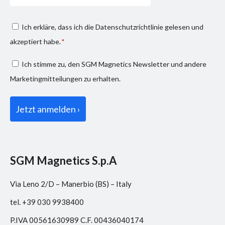
Consenso
Ich erkläre, dass ich die
Datenschutzrichtlinie
gelesen und
privacy
akzeptiert habe.
*
*
Consenso
Ich stimme zu, den SGM Magnetics Newsletter und andere
marketing
Marketingmitteilungen zu erhalten.
SGM Magnetics S.p.A
Via Leno 2/D – Manerbio (BS) – Italy
tel. +39 030 9938400
P.IVA 00561630989 C.F. 00436040174