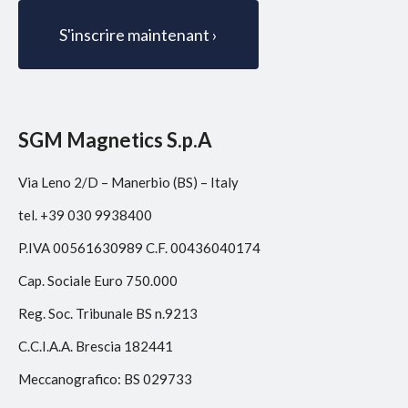
SGM Magnetics S.p.A
Via Leno 2/D – Manerbio (BS) – Italy
tel. +39 030 9938400
P.IVA 00561630989 C.F. 00436040174
Cap. Sociale Euro 750.000
Reg. Soc. Tribunale BS n.9213
C.C.I.A.A. Brescia 182441
Meccanografico: BS 029733