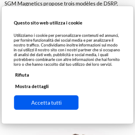
SGM Magnetics propose trois modèles de DSRP,
variant en taille et en capacité de traitement (tonnes
par heure). Le débit réel dépend de la densité du
Questo sito web utilizza i cookie
matériau traité et du pourcentage de ferreux qu’il
Utilizziamo i cookie per personalizzare contenuti ed annunci,
contient.
per fornire funzionalità dei social media e per analizzare il
nostro traffico. Condividiamo inoltre informazioni sul modo
in cui utilizzi il nostro sito con i nostri partner che si occupano
di analisi dei dati web, pubblicità e social media, i quali
potrebbero combinarle con altre informazioni che hai fornito
loro o che hanno raccolto dal tuo utilizzo dei loro servizi.
Rifiuta
Mostra dettagli
Produit traité
Accetta tutti