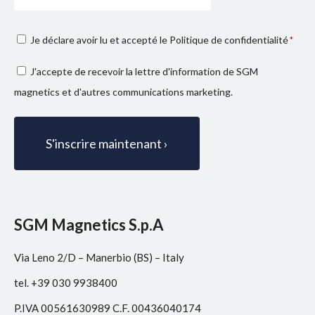
Consenso
Je déclare avoir lu et accepté le
Politique de confidentialité
*
privacy
Consenso
J'accepte de recevoir la lettre d'information de SGM
*
marketing
magnetics et d'autres communications marketing.
SGM Magnetics S.p.A
Via Leno 2/D – Manerbio (BS) – Italy
tel. +39 030 9938400
P.IVA 00561630989 C.F. 00436040174