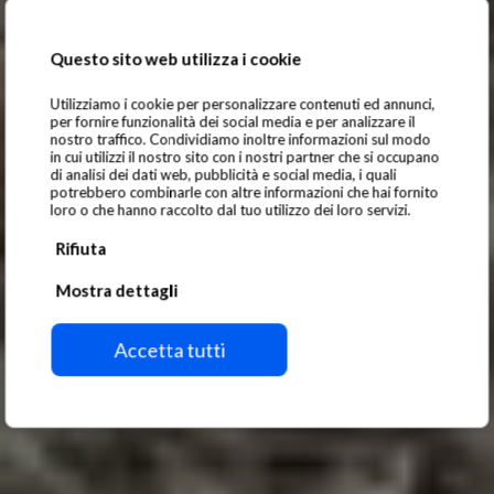
Questo sito web utilizza i cookie
Utilizziamo i cookie per personalizzare contenuti ed annunci,
per fornire funzionalità dei social media e per analizzare il
nostro traffico. Condividiamo inoltre informazioni sul modo
in cui utilizzi il nostro sito con i nostri partner che si occupano
di analisi dei dati web, pubblicità e social media, i quali
potrebbero combinarle con altre informazioni che hai fornito
loro o che hanno raccolto dal tuo utilizzo dei loro servizi.
Rifiuta
Mostra dettagli
Références
Accetta tutti