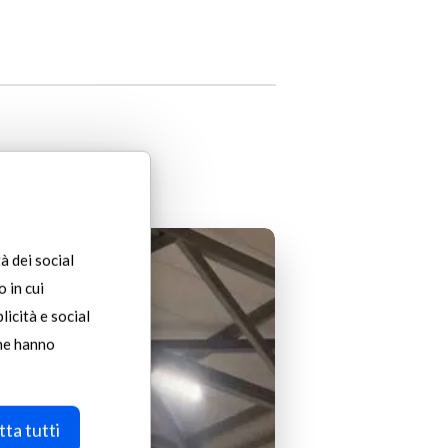
lettes
à dei social
ingaufbereitungswerk
 in cui
licità e social
land:
che hanno
leskpo
t
ta tutti
M