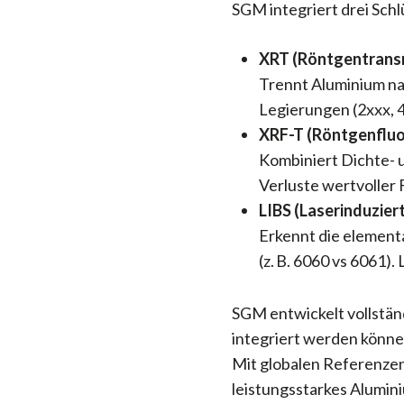
SGM integriert drei Sch
XRT (Röntgentransm
Trennt Aluminium na
Legierungen (2xxx, 4
XRF-T (Röntgenfluo
Kombiniert Dichte- 
Verluste wertvoller 
LIBS (Laserinduzier
Erkennt die element
(z. B. 6060 vs 6061
SGM entwickelt vollständ
integriert werden könne
Mit globalen Referenzen
leistungsstarkes Alumin