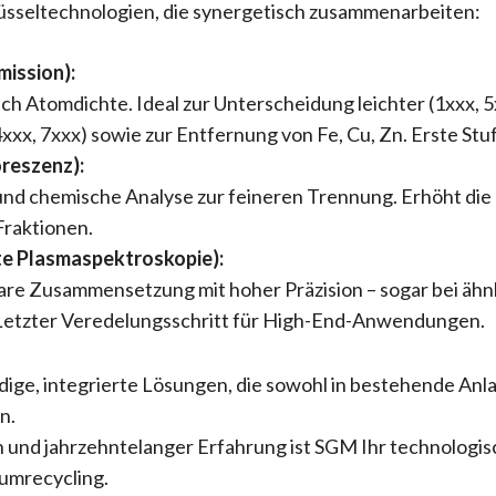
lüsseltechnologien, die synergetisch zusammenarbeiten:
ission):
ch Atomdichte. Ideal zur Unterscheidung leichter (1xxx, 
xxx, 7xxx) sowie zur Entfernung von Fe, Cu, Zn. Erste St
reszenz):
und chemische Analyse zur feineren Trennung. Erhöht di
Fraktionen.
te Plasmaspektroskopie):
are Zusammensetzung mit hoher Präzision – sogar bei ähn
). Letzter Veredelungsschritt für High-End-Anwendungen.
ige, integrierte Lösungen, die sowohl in bestehende Anla
n.
 und jahrzehntelanger Erfahrung ist SGM Ihr technologis
iumrecycling.