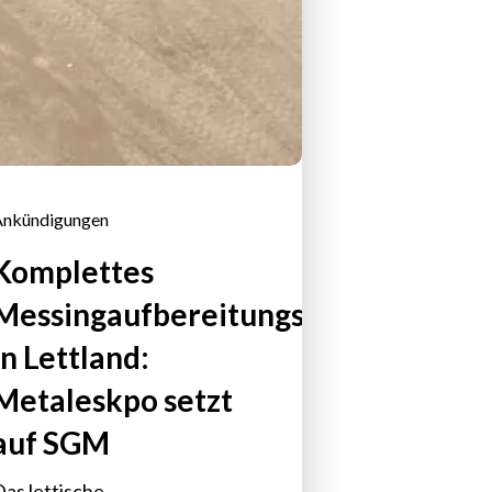
Ankündigungen
Komplettes
Messingaufbereitungswerk
in Lettland:
Metaleskpo setzt
auf SGM
Das lettische