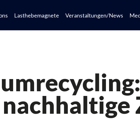
ons
Lasthebemagnete
Veranstaltungen/News
Med
iumrecycling
e nachhaltige