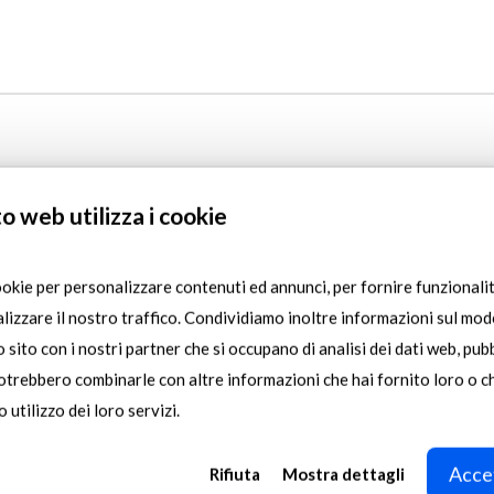
uch interessieren
o web utilizza i cookie
CMC
Komp
ookie per personalizzare contenuti ed annunci, per fornire funzionalit
setzt
Mess
lizzare il nostro traffico. Condividiamo inoltre informazioni sul modo
in
in
ro sito con i nostri partner che si occupano di analisi dei dati web, pubb
den
Lett
potrebbero combinarle con altre informazioni che hai fornito loro o 
USA
Meta
 utilizzo dei loro servizi.
auf
setz
SGM-
auf
Accet
Rifiuta
Mostra dettagli
Technologie
SG