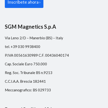
SGM Magnetics S.p.A
Via Leno 2/D – Manerbio (BS) – Italy
tel. +39 030 9938400
P.IVA 00561630989 C.F. 00436040174
Cap. Sociale Euro 750.000
Reg. Soc. Tribunale BS n.9213
C.C.I.A.A. Brescia 182441
Meccanografico: BS 029733