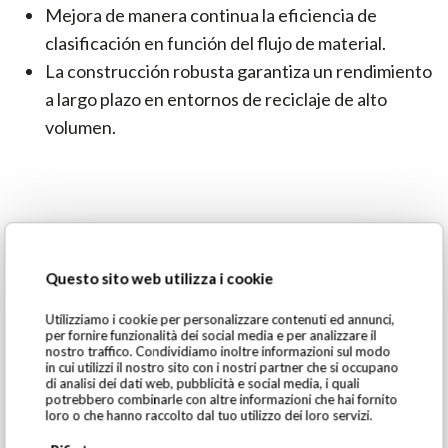
Mejora de manera continua la eficiencia de
clasificación en función del flujo de material.
La construcción robusta garantiza un rendimiento
a largo plazo en entornos de reciclaje de alto
volumen.
Questo sito web utilizza i cookie
Ventajas exclusivas del SGM XRF-
T
Utilizziamo i cookie per personalizzare contenuti ed annunci,
per fornire funzionalità dei social media e per analizzare il
nostro traffico. Condividiamo inoltre informazioni sul modo
in cui utilizzi il nostro sito con i nostri partner che si occupano
Identificación de fragmentación de aluminio: el
di analisi dei dati web, pubblicità e social media, i quali
sistema detecta fragmentos de aluminio y evita
potrebbero combinarle con altre informazioni che hai fornito
loro o che hanno raccolto dal tuo utilizzo dei loro servizi.
que se clasifiquen erróneamente como material