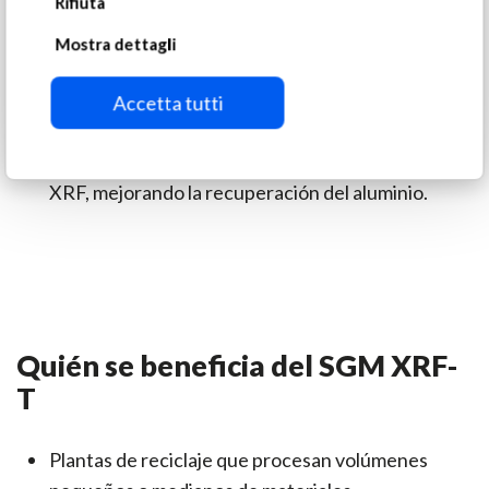
Rifiuta
no metálico.
Fuente de rayos X de alta potencia: mejora la
Mostra dettagli
precisión incluso en materiales pintados o
cubiertos de polvo.
Accetta tutti
Separación más eficiente de metales ligeros: la
tecnología XRT ofrece mayor resolución que
XRF, mejorando la recuperación del aluminio.
Quién se beneficia del SGM XRF-
T
Plantas de reciclaje que procesan volúmenes