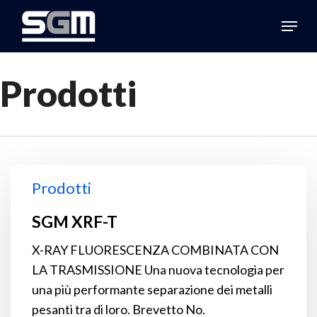
Skip
Menu
to
Close
main
Menu
content
Prodotti
SGM
Prodotti
XRF-
T
SGM XRF-T
X-RAY FLUORESCENZA COMBINATA CON
LA TRASMISSIONE Una nuova tecnologia per
una più performante separazione dei metalli
pesanti tra di loro. Brevetto No.