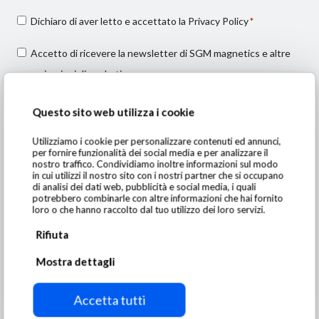
Consenso
Dichiaro di aver letto e accettato la
Privacy Policy
*
privacy
Consenso
Accetto di ricevere la newsletter di SGM magnetics e altre
*
marketing
comunicazioni di marketing
Questo sito web utilizza i cookie
Utilizziamo i cookie per personalizzare contenuti ed annunci,
per fornire funzionalità dei social media e per analizzare il
nostro traffico. Condividiamo inoltre informazioni sul modo
in cui utilizzi il nostro sito con i nostri partner che si occupano
di analisi dei dati web, pubblicità e social media, i quali
potrebbero combinarle con altre informazioni che hai fornito
SGM Magnetics S.p.A
loro o che hanno raccolto dal tuo utilizzo dei loro servizi.
Rifiuta
Via Leno 2/D – Manerbio (BS) – Italy
Mostra dettagli
tel. +39 030 9938400
P.IVA 00561630989 C.F. 00436040174
Accetta tutti
Cap. Sociale Euro 750.000