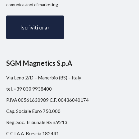
marketing
comunicazioni di marketing
SGM Magnetics S.p.A
Via Leno 2/D – Manerbio (BS) – Italy
tel. +39 030 9938400
P.IVA 00561630989 C.F. 00436040174
Cap. Sociale Euro 750.000
Reg. Soc. Tribunale BS n.9213
C.C.I.A.A. Brescia 182441