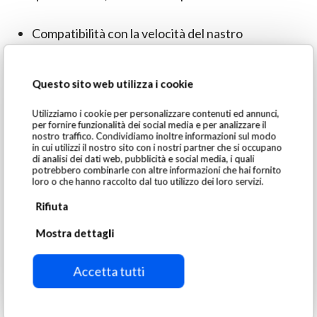
Compatibilità con la velocità del nastro
trasportatore
Requisiti di alimentazione
Questo sito web utilizza i cookie
Dimensioni del magnete (lunghezza, larghezza,
altezza)
Utilizziamo i cookie per personalizzare contenuti ed annunci,
per fornire funzionalità dei social media e per analizzare il
nostro traffico. Condividiamo inoltre informazioni sul modo
in cui utilizzi il nostro sito con i nostri partner che si occupano
di analisi dei dati web, pubblicità e social media, i quali
potrebbero combinarle con altre informazioni che hai fornito
loro o che hanno raccolto dal tuo utilizzo dei loro servizi.
Rifiuta
Materiali trattati e applicazioni
Mostra dettagli
tipiche
Accetta tutti
Carbone
Residuo di trituratore automobilistico (ASR)