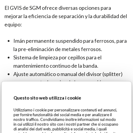
El GVIS de SGM ofrece diversas opciones para
mejorar la eficiencia de separación y la durabilidad del
equipo:
Imán permanente suspendido para ferrosos, para
la pre-eliminación de metales ferrosos.
Sistema de limpieza por cepillos para el
mantenimiento continuo de la banda.
Ajuste automático o manual del divisor (splitter)
para un control preciso de la separación.
Carcasa cerámica o tambor de fibra de vidrio para
Questo sito web utilizza i cookie
una mayor resistencia al desgaste.
Alimentador vibratorio para una distribución
Utilizziamo i cookie per personalizzare contenuti ed annunci,
per fornire funzionalità dei social media e per analizzare il
uniforme del material.
nostro traffico. Condividiamo inoltre informazioni sul modo
in cui utilizzi il nostro sito con i nostri partner che si occupano
di analisi dei dati web, pubblicità e social media, i quali