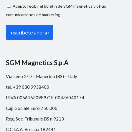
privacy
Consenso
Acepto recibir el boletín de SGM magnetics y otras
*
marketing
comunicaciones de marketing
SGM Magnetics S.p.A
Via Leno 2/D – Manerbio (BS) – Italy
tel. +39 030 9938400
P.IVA 00561630989 C.F. 00436040174
Cap. Sociale Euro 750.000
Reg. Soc. Tribunale BS n.9213
C.C.I.A.A. Brescia 182441