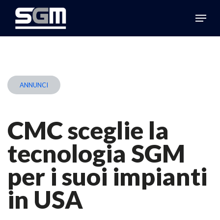
Skip
Menu
to
Close
main
Menu
content
ANNUNCI
CMC sceglie la
tecnologia SGM
per i suoi impianti
in USA