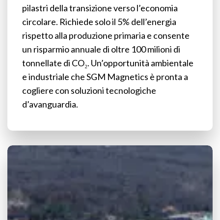
pilastri della transizione verso l’economia
circolare. Richiede solo il 5% dell’energia
rispetto alla produzione primaria e consente
un risparmio annuale di oltre 100 milioni di
tonnellate di CO₂. Un’opportunità ambientale
e industriale che SGM Magnetics è pronta a
cogliere con soluzioni tecnologiche
d’avanguardia.
CMC
sceglie
la
tecnologia
SGM