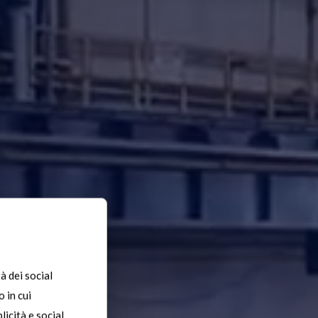
à dei social
 in cui
licità e social