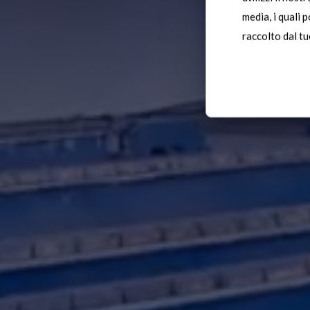
media, i quali 
raccolto dal tuo