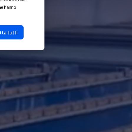
che hanno
e
ta tutti